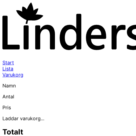
Start
Lista
Varukorg
Namn
Antal
Pris
Laddar varukorg...
Totalt